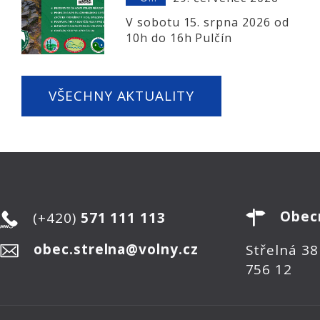
V sobotu 15. srpna 2026 od
10h do 16h Pulčín
VŠECHNY AKTUALITY
Obec
(+420)
571 111 113
obec.strelna@volny.cz
Střelná 38
756 12