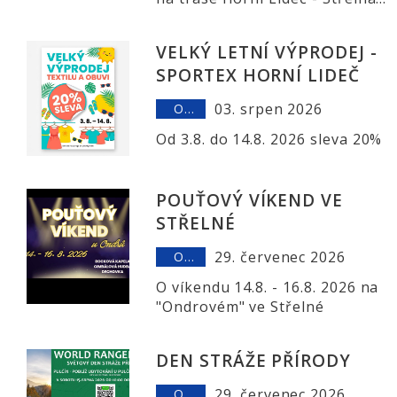
Púchov nedojde
VELKÝ LETNÍ VÝPRODEJ -
SPORTEX HORNÍ LIDEČ
03. srpen 2026
OSTATNÍ
Od 3.8. do 14.8. 2026 sleva 20%
POUŤOVÝ VÍKEND VE
STŘELNÉ
29. červenec 2026
OSTATNÍ
O víkendu 14.8. - 16.8. 2026 na
"Ondrovém" ve Střelné
DEN STRÁŽE PŘÍRODY
29. červenec 2026
OSTATNÍ