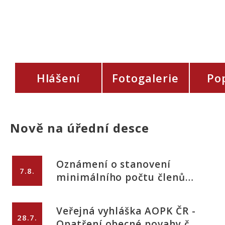
Hlášení
Fotogalerie
Po
Nově na úřední desce
Oznámení o stanovení
7.8.
minimálního počtu členů
okrskové volební komise
pro volby do zastupitelstev
Veřejná vyhláška AOPK ČR -
obcí
28.7.
Opatření obecné povahy č.