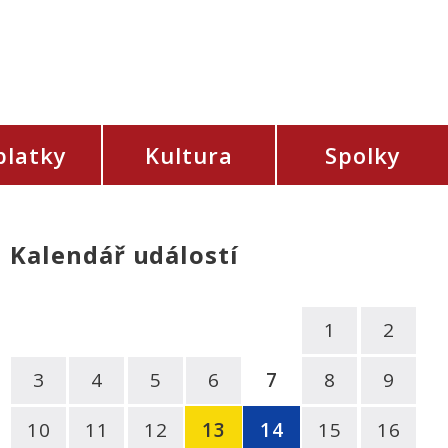
platky
Kultura
Spolky
Kalendář událostí
1
2
3
4
5
6
7
8
9
10
11
12
13
14
15
16