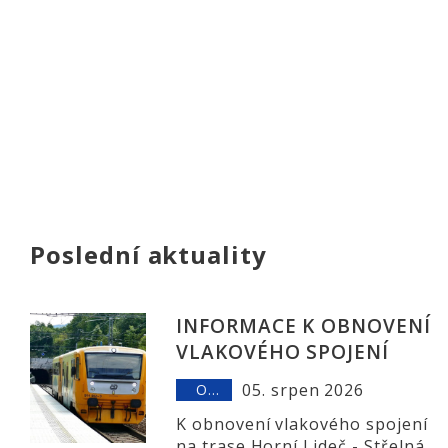
Poslední aktuality
INFORMACE K OBNOVENÍ
VLAKOVÉHO SPOJENÍ
05. srpen 2026
OSTATNÍ
K obnovení vlakového spojení
na trase Horní Lideč - Střelná -