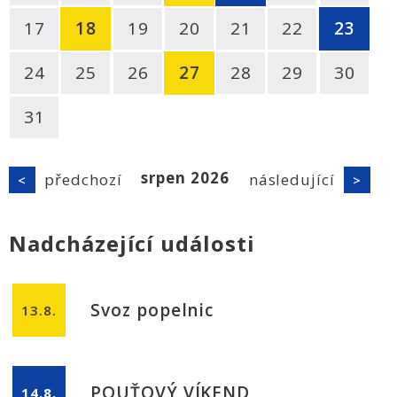
17
18
19
20
21
22
23
24
25
26
27
28
29
30
31
srpen
2026
předchozí
následující
<
>
Nadcházející události
Svoz popelnic
13.8.
POUŤOVÝ VÍKEND
14.8.