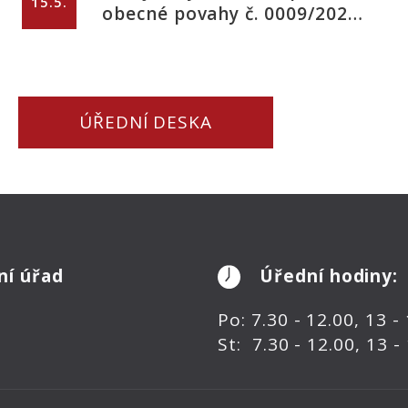
drůbeže v Brumově
15.5.
obecné povahy č. 0009/2026,
kterým se stanovují bližší
podmínky zásad regulace
pro Bolševník velkolepý
ÚŘEDNÍ DESKA
ní úřad
Úřední hodiny:
Po: 7.30 - 12.00, 13 -
St: 7.30 - 12.00, 13 -