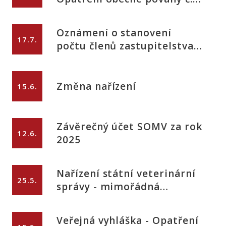
0011/206
Oznámení o stanovení
17.7.
počtu členů zastupitelstva,
počtu volebních obvodů a
počtu podpisů na petičním
archu
Změna nařízení
15.6.
Závěrečný účet SOMV za rok
12.6.
2025
Nařízení státní veterinární
25.5.
správy - mimořádná
veterinární opatření -
Newcastleská choroba
Veřejná vyhláška - Opatření