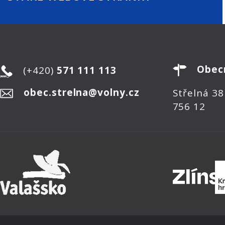
Obec
(+420)
571 111 113
obec.strelna@volny.cz
Střelná 38
756 12