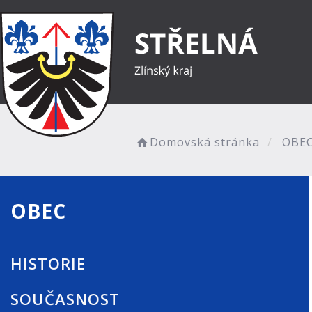
Domovská stránka
OBE
OBEC
HISTORIE
SOUČASNOST