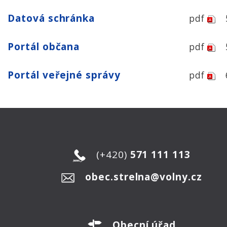
Datová schránka
pdf
Portál občana
pdf
Portál veřejné správy
pdf
(+420)
571 111 113
obec.strelna@volny.cz
Obecní úřad