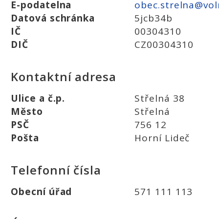
E-podatelna
obec.strelna@vol
Datová schránka
5jcb34b
IČ
00304310
DIČ
CZ00304310
Kontaktní adresa
Ulice a č.p.
Střelná 38
Město
Střelná
PSČ
756 12
Pošta
Horní Lideč
Telefonní čísla
Obecní úřad
571 111 113