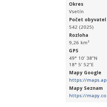
Okres
Vsetín
Počet obyvatel
542 (2025)
Rozloha
9,26 km²
GPS
49° 10’ 38’’N
18° 5’ 52’’E
Mapy Google
Mapy Seznam