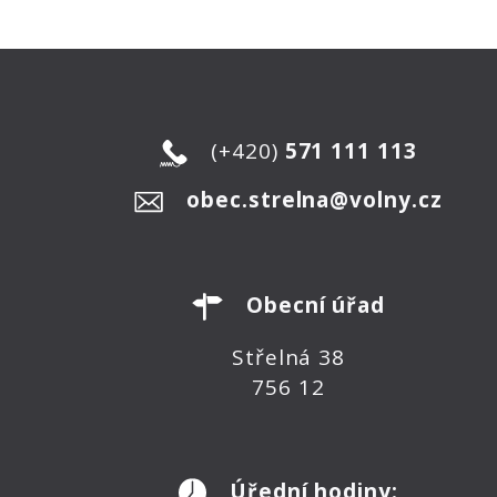
(+420)
571 111 113
obec.strelna@volny.cz
Obecní úřad
Střelná 38
756 12
Úřední hodiny: