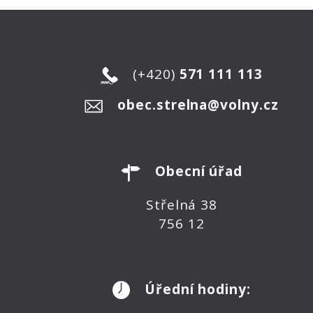
(+420)
571 111 113
obec.strelna@volny.cz
Obecní úřad
Střelná 38
756 12
Úřední hodiny: