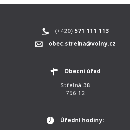
(+420)
571 111 113
obec.strelna@volny.cz
Obecní úřad
Střelná 38
756 12
Úřední hodiny: