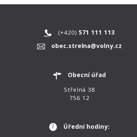
(+420)
571 111 113
obec.strelna@volny.cz
Obecní úřad
Střelná 38
756 12
Úřední hodiny: