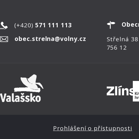
Obec
(+420)
571 111 113
obec.strelna@volny.cz
Střelná 38
756 12
Prohlášení o přístupnosti