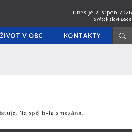
Dnes je
7. srpen 2026
Svátek slaví
Lada
ŽIVOT V OBCI
KONTAKTY
stuje. Nejspíš byla smazána.