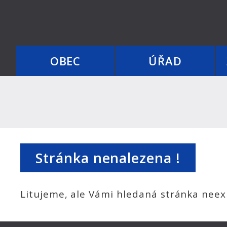
OBEC
ÚŘAD
Stránka nenalezena !
Litujeme, ale Vámi hledaná stránka neexi