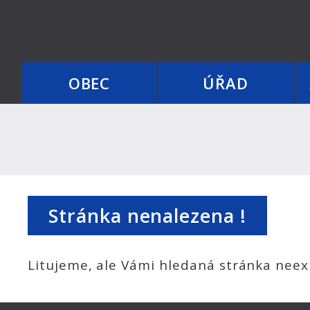
OBEC
ÚŘAD
Stránka nenalezena !
Litujeme, ale Vámi hledaná stránka neexi