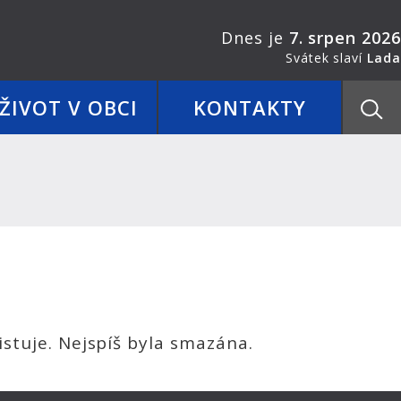
Dnes je
7. srpen 2026
Svátek slaví
Lada
ŽIVOT V OBCI
KONTAKTY
stuje. Nejspíš byla smazána.