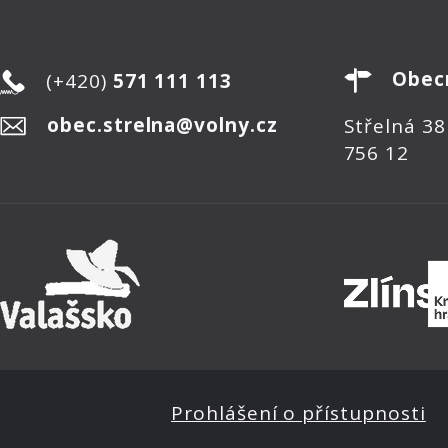
Obec
(+420)
571 111 113
obec.strelna@volny.cz
Střelná 38
756 12
Prohlášení o přístupnosti