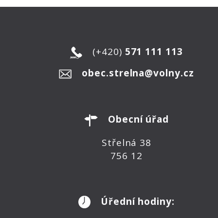
(+420)
571 111 113
obec.strelna@volny.cz
Obecní úřad
Střelná 38
756 12
Úřední hodiny: