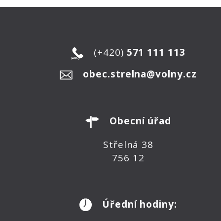
(+420)
571 111 113
obec.strelna@volny.cz
Obecní úřad
Střelná 38
756 12
Úřední hodiny: