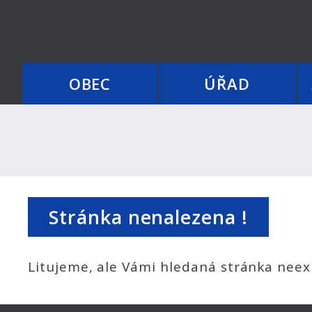
OBEC
ÚŘAD
Stránka nenalezena !
Litujeme, ale Vámi hledaná stránka neexi