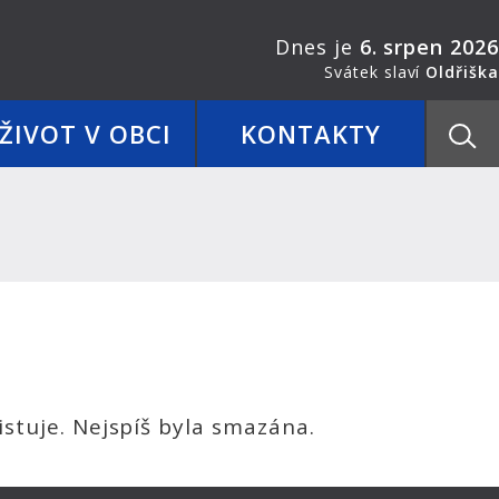
Dnes je
6. srpen 2026
Svátek slaví
Oldřiška
ŽIVOT V OBCI
KONTAKTY
stuje. Nejspíš byla smazána.