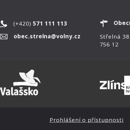
Obec
(+420)
571 111 113
obec.strelna@volny.cz
Střelná 38
756 12
Prohlášení o přístupnosti