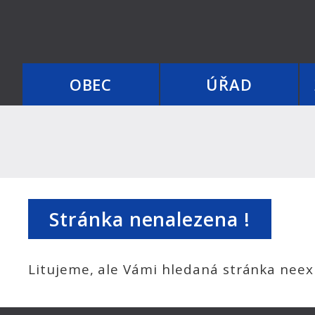
OBEC
ÚŘAD
Stránka nenalezena !
Litujeme, ale Vámi hledaná stránka neexi