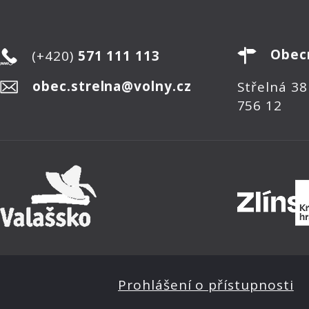
Obec
(+420)
571 111 113
obec.strelna@volny.cz
Střelná 38
756 12
Prohlášení o přístupnosti