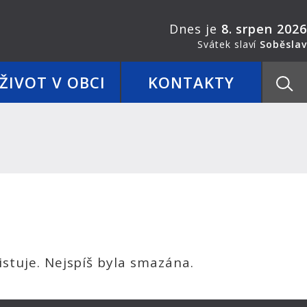
Dnes je
8. srpen 2026
Svátek slaví
Soběslav
ŽIVOT V OBCI
KONTAKTY
stuje. Nejspíš byla smazána.