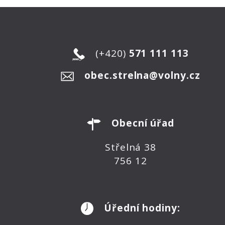
(+420)
571 111 113
obec.strelna@volny.cz
Obecní úřad
Střelná 38
756 12
Úřední hodiny: