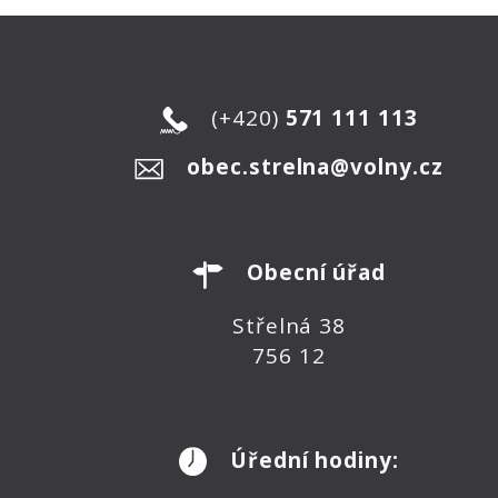
(+420)
571 111 113
obec.strelna@volny.cz
Obecní úřad
Střelná 38
756 12
Úřední hodiny: