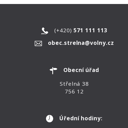
(+420)
571 111 113
obec.strelna@volny.cz
Obecní úřad
Střelná 38
756 12
Úřední hodiny: