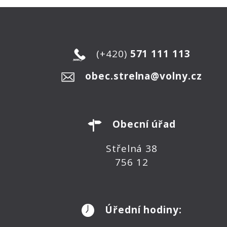
(+420)
571 111 113
obec.strelna@volny.cz
Obecní úřad
Střelná 38
756 12
Úřední hodiny: