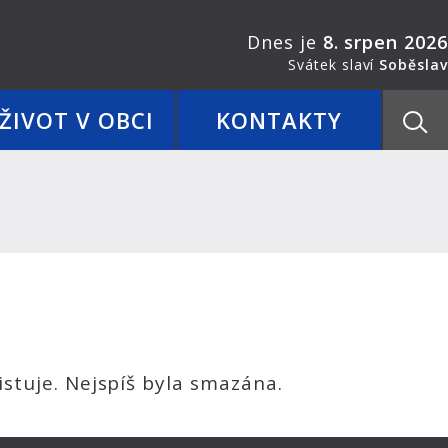
Dnes je
8. srpen 2026
Svátek slaví
Soběslav
ŽIVOT V OBCI
KONTAKTY
stuje. Nejspíš byla smazána.