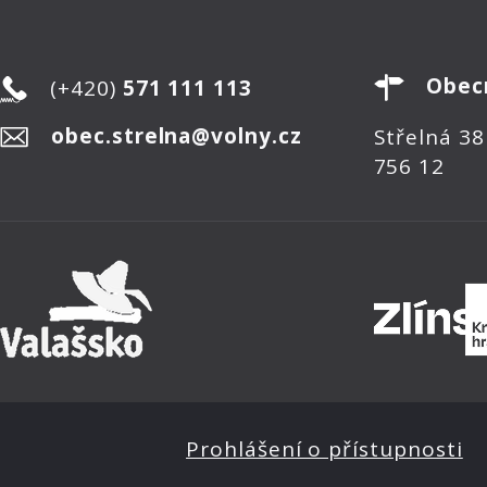
Obec
(+420)
571 111 113
obec.strelna@volny.cz
Střelná 38
756 12
Prohlášení o přístupnosti