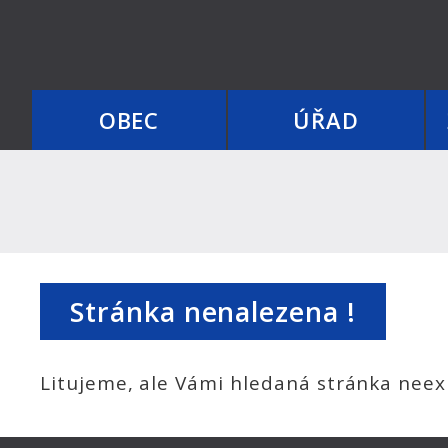
OBEC
ÚŘAD
Stránka nenalezena !
Litujeme, ale Vámi hledaná stránka neexi