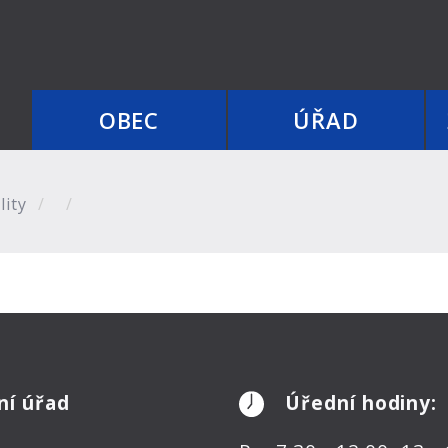
OBEC
ÚŘAD
lity
ní úřad
Úřední hodiny: