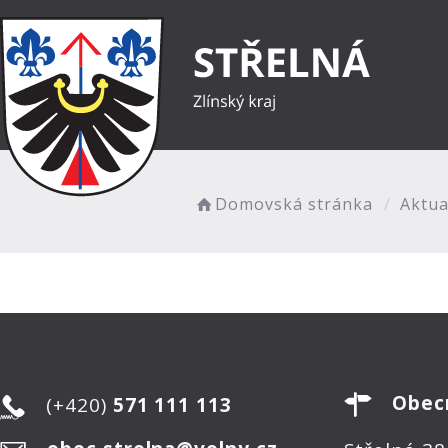
Domovská stránka
Aktua
Obec
(+420)
571 111 113