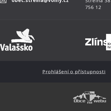
obec.strelna@volny.cz
Střelná 38
756 12
Prohlášení o přístupnosti