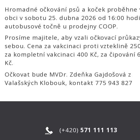
Hromadné očkování psů a koček proběhne 
obci v sobotu 25. dubna 2026 od 16:00 hod
autobusové točně u prodejny COOP.
Prosíme majitele, aby vzali očkovací průkaz
sebou. Cena za vakcinaci proti vzteklině 250
za kompletní vakcinaci 400 Kč, za čipování 
Kč.
Očkovat bude MVDr. Zdeňka Gajdošová z
Valašských Klobouk, kontakt 775 943 827
(+420)
571 111 113