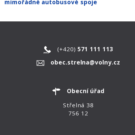
mimořádné autobusové spoje
(+420)
571 111 113
obec.strelna@volny.cz
Obecní úřad
Střelná 38
756 12