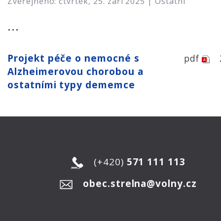
Zveřejněno: čtvrtek, 25. září 2025 |
Ostatní
...
Projekt péče o nemocné s
pdf
Alzheimerovou chorobou a
ostatními typy dememce
(+420)
571 111 113
obec.strelna@volny.cz