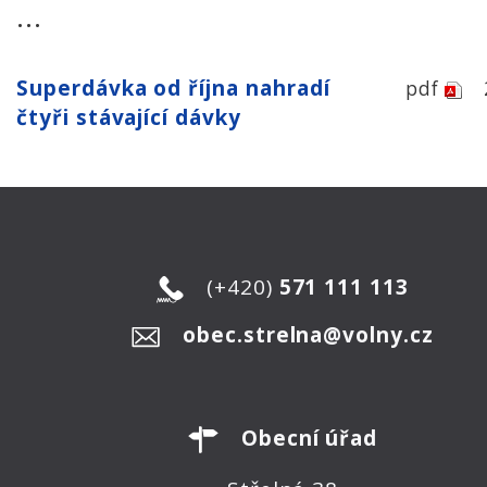
...
Superdávka od října nahradí
pdf
čtyři stávající dávky
(+420)
571 111 113
obec.strelna@volny.cz
Obecní úřad