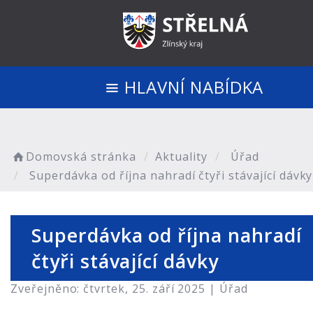
HLAVNÍ NABÍDKA
Domovská stránka
Aktuality
Úřad
Superdávka od října nahradí čtyři stávající dávky
Superdávka od října nahradí
čtyři stávající dávky
Zveřejněno: čtvrtek, 25. září 2025 |
Úřad