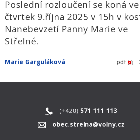
Poslední rozloučení se koná ve
čtvrtek 9.října 2025 v 15h v kos
Nanebevzetí Panny Marie ve
Střelné.
Marie Garguláková
pdf
(+420)
571 111 113
obec.strelna@volny.cz