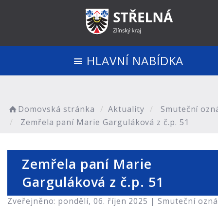
HLAVNÍ NABÍDKA
Domovská stránka
Aktuality
Smuteční ozn
Zemřela paní Marie Garguláková z č.p. 51
Zemřela paní Marie
Garguláková z č.p. 51
Zveřejněno: pondělí, 06. říjen 2025 |
Smuteční ozn