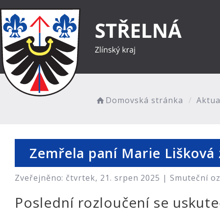
Domovská stránka
Aktua
Zemřela paní Marie Lišková z
Zveřejněno: čtvrtek, 21. srpen 2025 |
Smuteční o
Poslední rozloučení se uskuteč