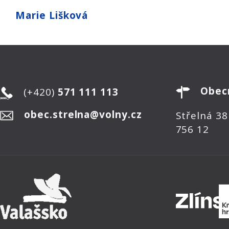
Marie Lišková
Obec
(+420)
571 111 113
obec.strelna@volny.cz
Střelná 38
756 12