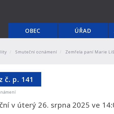
OBEC
ÚŘAD
lity
Smuteční oznámení
Zemřela paní Marie Lišk
 č. p. 141
známení
ní v úterý 26. srpna 2025 ve 14: