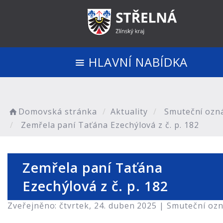
HLAVNÍ NABÍDKA
Domovská stránka
Aktuality
Smuteční ozn
Zemřela paní Taťána Ezechýlová z č. p. 182
Zemřela paní Taťána
Ezechýlová z č. p. 182
Zveřejněno: čtvrtek, 24. duben 2025 |
Smuteční oz