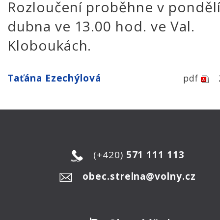
Rozloučení proběhne v pondělí
dubna ve 13.00 hod. ve Val.
Kloboukách.
Taťána Ezechýlová
pdf
(+420)
571 111 113
obec.strelna@volny.cz