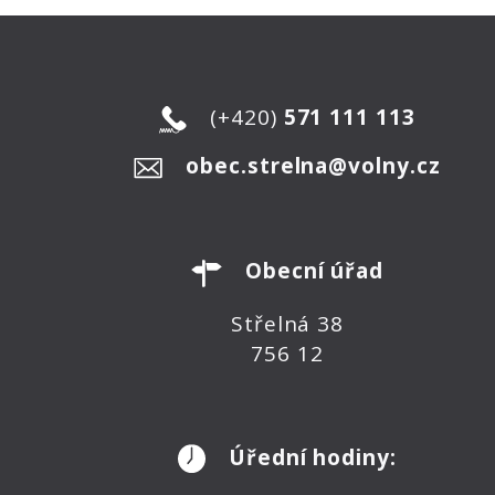
(+420)
571 111 113
obec.strelna@volny.cz
Obecní úřad
Střelná 38
756 12
Úřední hodiny: