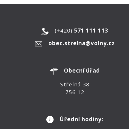
(+420)
571 111 113
obec.strelna@volny.cz
Obecní úřad
Střelná 38
756 12
Úřední hodiny: