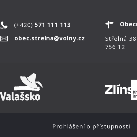
Obec
(+420)
571 111 113
obec.strelna@volny.cz
Střelná 38
756 12
Prohlášení o přístupnosti