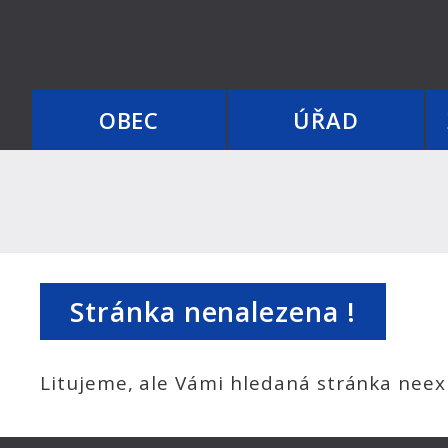
OBEC
ÚŘAD
Stránka nenalezena !
Litujeme, ale Vámi hledaná stránka neexi