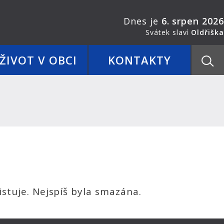
Dnes je
6. srpen 2026
Svátek slaví
Oldřiška
ŽIVOT V OBCI
KONTAKTY
stuje. Nejspíš byla smazána.