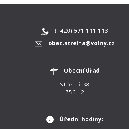
(+420)
571 111 113
obec.strelna@volny.cz
Obecní úřad
Střelná 38
756 12
Úřední hodiny: