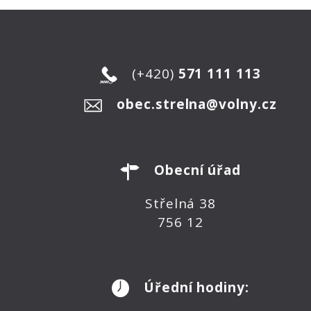
(+420)
571 111 113
obec.strelna@volny.cz
Obecní úřad
Střelná 38
756 12
Úřední hodiny: