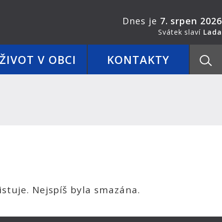
Dnes je
7. srpen 2026
Svátek slaví
Lada
ŽIVOT V OBCI
KONTAKTY
stuje. Nejspíš byla smazána.