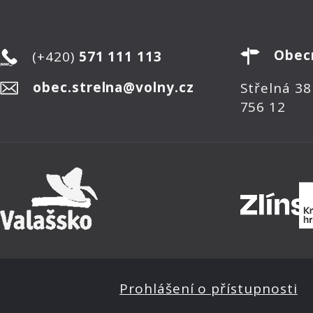
Obec
(+420)
571 111 113
obec.strelna@volny.cz
Střelná 38
756 12
Prohlášení o přístupnosti