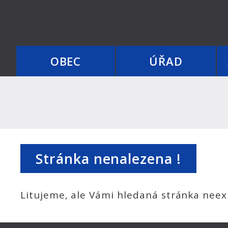
OBEC
ÚŘAD
Stránka nenalezena !
Litujeme, ale Vámi hledaná stránka neexi