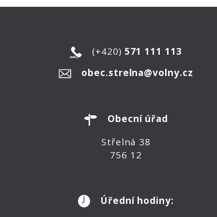
(+420)
571 111 113
obec.strelna@volny.cz
Obecní úřad
Střelná 38
756 12
Úřední hodiny: