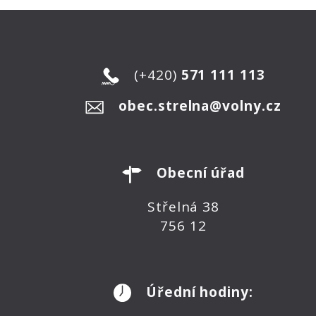
(+420)
571 111 113
obec.strelna@volny.cz
Obecní úřad
Střelná 38
756 12
Úřední hodiny: