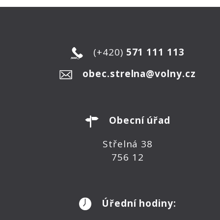
(+420)
571 111 113
obec.strelna@volny.cz
Obecní úřad
Střelná 38
756 12
Úřední hodiny: