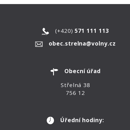
(+420)
571 111 113
obec.strelna@volny.cz
Obecní úřad
Střelná 38
756 12
Úřední hodiny: