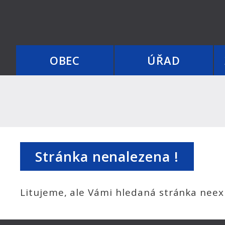
OBEC
ÚŘAD
Stránka nenalezena !
Litujeme, ale Vámi hledaná stránka neexi