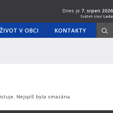
Dnes je
7. srpen 2026
Svátek slaví
Lada
ŽIVOT V OBCI
KONTAKTY
stuje. Nejspíš byla smazána.