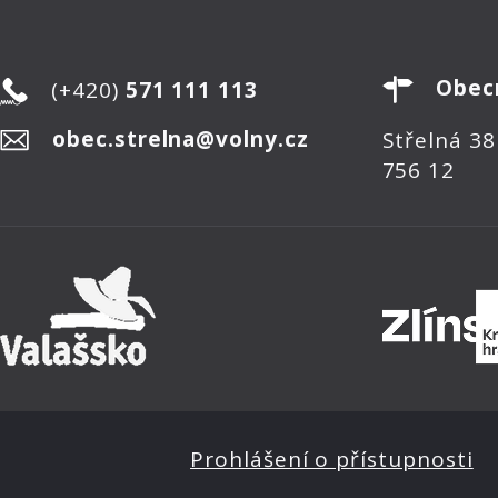
Obec
(+420)
571 111 113
obec.strelna@volny.cz
Střelná 38
756 12
Prohlášení o přístupnosti