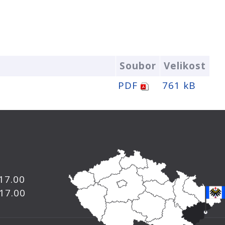
Soubor
Velikost
PDF
761 kB
 17.00
 17.00