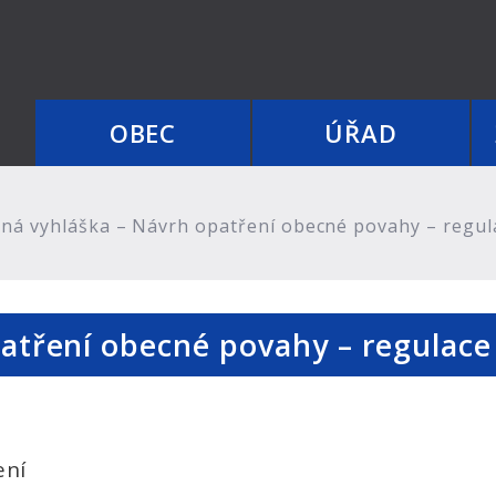
OBEC
ÚŘAD
ná vyhláška – Návrh opatření obecné povahy – regul
atření obecné povahy – regulace
ení