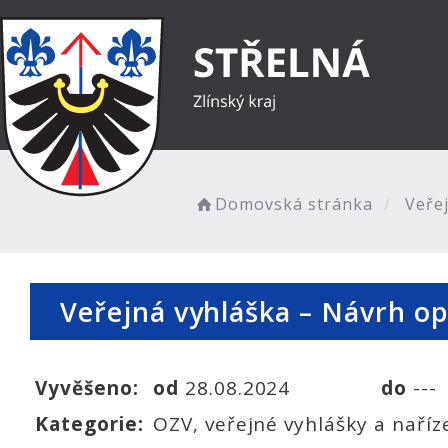
Domovská stránka
Veřej
Veřejná vyhláška – Návrh op
Vyvěšeno:
od
28.08.2024
do
---
Kategorie:
OZV, veřejné vyhlášky a naříz