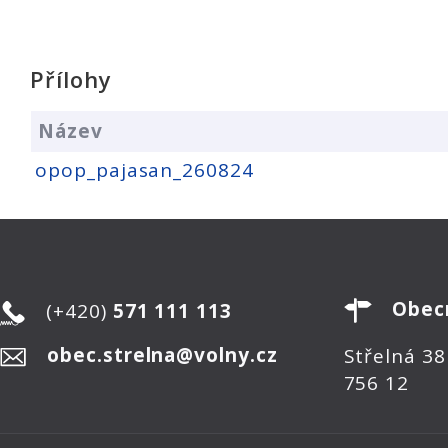
Přílohy
Název
opop_pajasan_260824
Obec
(+420)
571 111 113
obec.strelna@volny.cz
Střelná 38
756 12