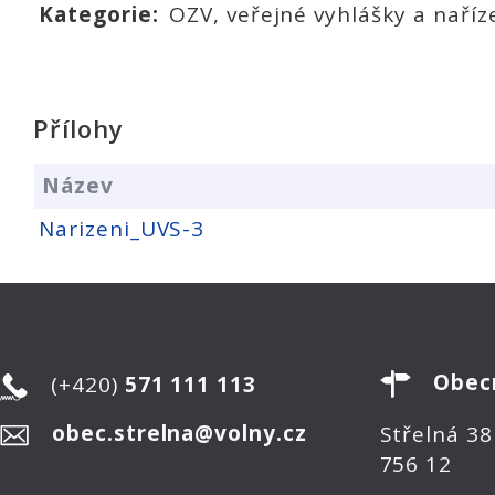
Kategorie:
OZV, veřejné vyhlášky a naříz
Přílohy
Název
Narizeni_UVS-3
Obec
(+420)
571 111 113
obec.strelna@volny.cz
Střelná 38
756 12