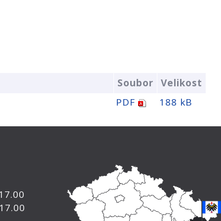
Soubor
Velikost
PDF
188 kB
 17.00
 17.00