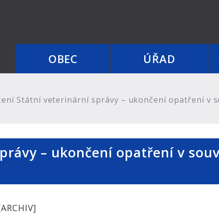
OBEC
ÚŘAD
ení Státní veterinární správy – ukončení opatření v s
správy – ukončení opatření v sou
[ARCHIV]