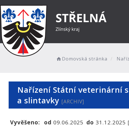
Domovská stránka
Naříz
Nařízení Státní veterinární 
a slintavky
[ARCHIV]
Vyvěšeno:
od
09.06.2025
do
31.12.2025