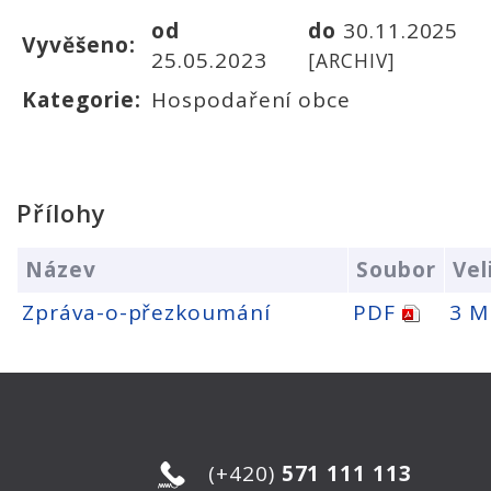
od
do
30.11.2025
Vyvěšeno:
25.05.2023
[ARCHIV]
Kategorie:
Hospodaření obce
Přílohy
Název
Soubor
Vel
Zpráva-o-přezkoumání
PDF
3 M
(+420)
571 111 113