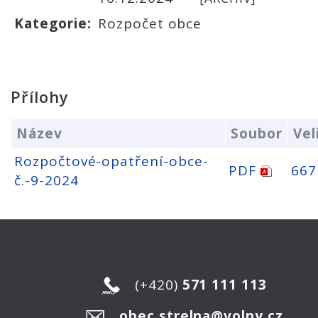
Kategorie:
Rozpočet obce
Přílohy
Název
Soubor
Vel
Rozpočtové-opatření-obce-
PDF
667
č.-9-2024
(+420)
571 111 113
obec.strelna@volny.cz