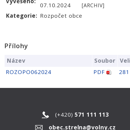
Vyvěšeno:
07.10.2024
[ARCHIV]
Kategorie:
Rozpočet obce
Přílohy
Název
Soubor
Vel
ROZOPO062024
PDF
281
(+420)
571 111 113
obec.strelna@volny.cz