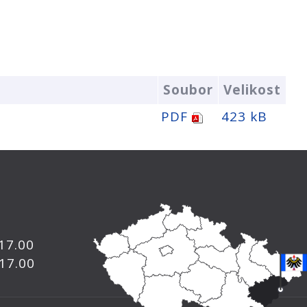
Soubor
Velikost
PDF
423 kB
 17.00
 17.00