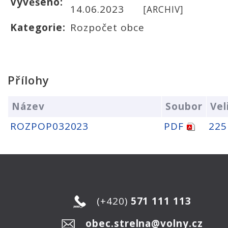
Vyvěšeno:
14.06.2023
[ARCHIV]
Kategorie:
Rozpočet obce
Přílohy
Název
Soubor
Vel
ROZPOP032023
PDF
225
(+420)
571 111 113
obec.strelna@volny.cz