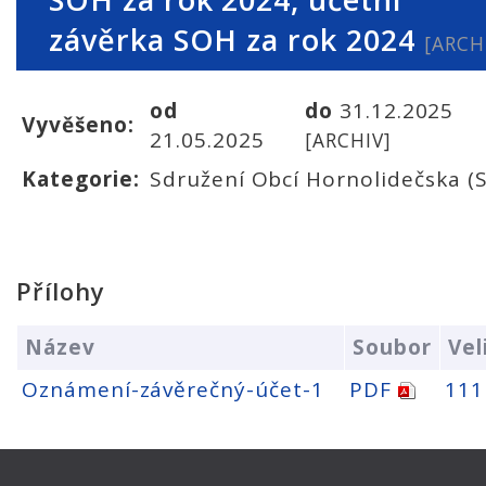
závěrka SOH za rok 2024
[ARCH
od
do
31.12.2025
Vyvěšeno:
21.05.2025
[ARCHIV]
Kategorie:
Sdružení Obcí Hornolidečska (
Přílohy
Název
Soubor
Vel
Oznámení-závěrečný-účet-1
PDF
111