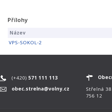
Přílohy
Název
VPS-SOKOL-2
Obec
(+420)
571 111 113
obec.strelna@volny.cz
Střelná 38
756 12