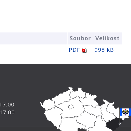
Soubor
Velikost
PDF
993 kB
 17.00
 17.00