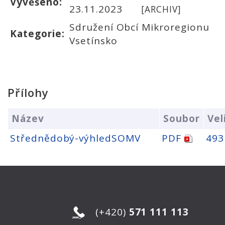
Vyvěšeno:
23.11.2023
[ARCHIV]
Sdružení Obcí Mikroregionu
Kategorie:
Vsetínsko
Přílohy
Název
Soubor
Vel
Střednědobý-výhledSOMV
PDF
493
(+420)
571 111 113