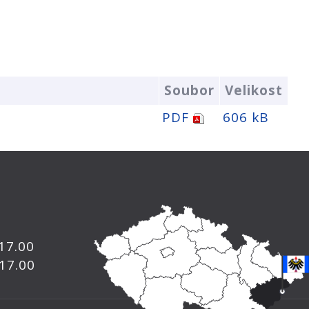
Soubor
Velikost
PDF
606 kB
 17.00
 17.00