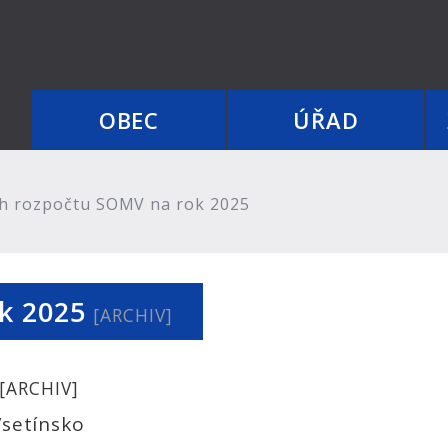
OBEC
ÚŘAD
h rozpočtu SOMV na rok 2025
ok 2025
[ARCHIV]
[ARCHIV]
Vsetínsko