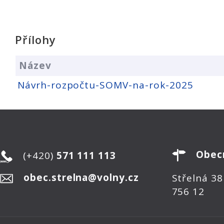
Přílohy
Název
Návrh-rozpočtu-SOMV-na-rok-2025
Obec
(+420)
571 111 113
obec.strelna@volny.cz
Střelná 38
756 12