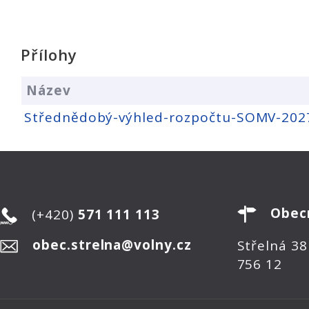
Přílohy
Název
Střednědobý-výhled-rozpočtu-SOMV-20
Obec
(+420)
571 111 113
obec.strelna@volny.cz
Střelná 38
756 12