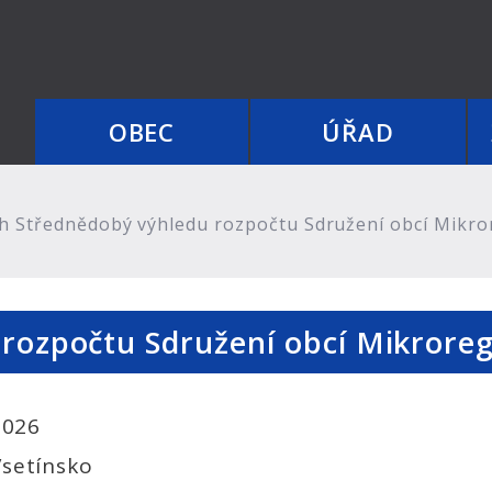
OBEC
ÚŘAD
 Střednědobý výhledu rozpočtu Sdružení obcí Mikro
rozpočtu Sdružení obcí Mikroreg
2026
Vsetínsko