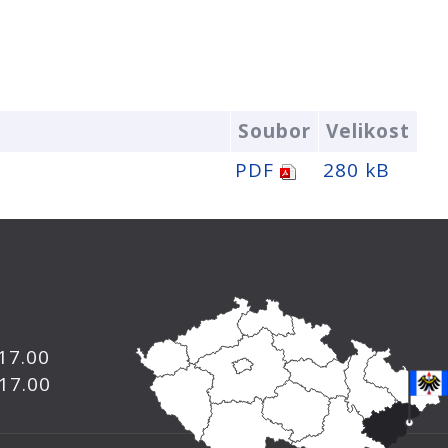
Soubor
Velikost
PDF
280 kB
 17.00
 17.00