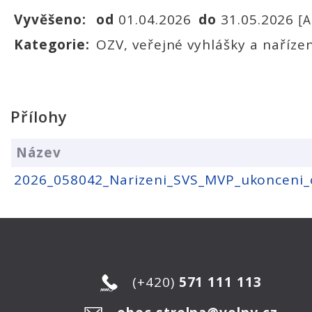
Vyvěšeno:
od
01.04.2026
do
31.05.2026
[
Kategorie:
OZV, veřejné vyhlášky a nařízen
Přílohy
Název
2026_058042_Narizeni_SVS_MVP_ukonceni_
(+420)
571 111 113